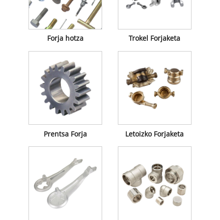
Forja hotza
Trokel Forjaketa
Prentsa Forja
Letoizko Forjaketa