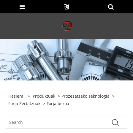
Hasiera
>
Produktuak
>
Prozesatzeko Teknologia
>
Forja Zerbitzuak
> Forja beroa