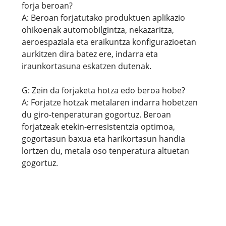
forja beroan?
A: Beroan forjatutako produktuen aplikazio
ohikoenak automobilgintza, nekazaritza,
aeroespaziala eta eraikuntza konfigurazioetan
aurkitzen dira batez ere, indarra eta
iraunkortasuna eskatzen dutenak.
G: Zein da forjaketa hotza edo beroa hobe?
A: Forjatze hotzak metalaren indarra hobetzen
du giro-tenperaturan gogortuz. Beroan
forjatzeak etekin-erresistentzia optimoa,
gogortasun baxua eta harikortasun handia
lortzen du, metala oso tenperatura altuetan
gogortuz.