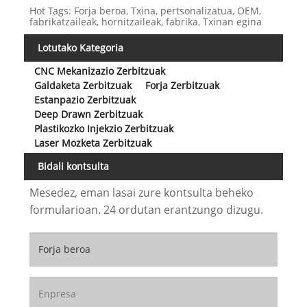
Hot Tags: Forja beroa, Txina, pertsonalizatua, OEM,
fabrikatzaileak, hornitzaileak, fabrika, Txinan egina
Lotutako Kategoria
CNC Mekanizazio Zerbitzuak
Galdaketa Zerbitzuak
Forja Zerbitzuak
Estanpazio Zerbitzuak
Deep Drawn Zerbitzuak
Plastikozko Injekzio Zerbitzuak
Laser Mozketa Zerbitzuak
Bidali kontsulta
Mesedez, eman lasai zure kontsulta beheko
formularioan. 24 ordutan erantzungo dizugu.