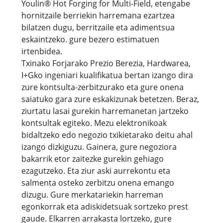
Youlin® Hot Forging for Multi-Field, etengabe
hornitzaile berriekin harremana ezartzea
bilatzen dugu, berritzaile eta adimentsua
eskaintzeko. gure bezero estimatuen
irtenbidea.
Txinako Forjarako Prezio Berezia, Hardwarea,
I+Gko ingeniari kualifikatua bertan izango dira
zure kontsulta-zerbitzurako eta gure onena
saiatuko gara zure eskakizunak betetzen. Beraz,
ziurtatu lasai gurekin harremanetan jartzeko
kontsultak egiteko. Mezu elektronikoak
bidaltzeko edo negozio txikietarako deitu ahal
izango dizkiguzu. Gainera, gure negoziora
bakarrik etor zaitezke gurekin gehiago
ezagutzeko. Eta ziur aski aurrekontu eta
salmenta osteko zerbitzu onena emango
dizugu. Gure merkatariekin harreman
egonkorrak eta adiskidetsuak sortzeko prest
gaude. Elkarren arrakasta lortzeko, gure