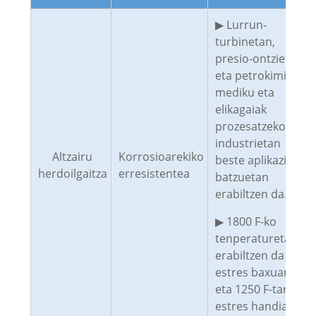
▶ Lurrun-
turbinetan,
presio-ontzietan
eta petrokimiko,
mediku eta
elikagaiak
prozesatzeko
industrietan
Altzairu
Korrosioarekiko
beste aplikazio
herdoilgaitza
erresistentea
batzuetan
erabiltzen da.
▶ 1800 F-ko
tenperaturetan
erabiltzen da
estres baxuan
eta 1250 F-tara
estres handian.