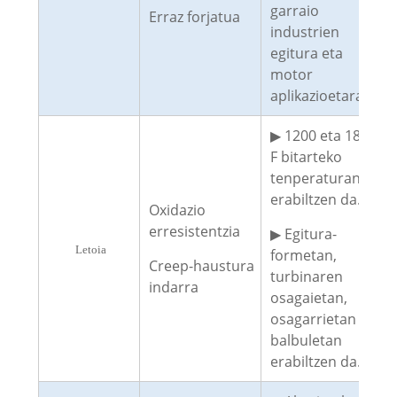
garraio
Erraz forjatua
industrien
egitura eta
motor
aplikazioetarako.
▶ 1200 eta 1800
F bitarteko
tenperaturan
erabiltzen da.
Oxidazio
erresistentzia
▶ Egitura-
Letoia
formetan,
Creep-haustura
turbinaren
indarra
osagaietan,
osagarrietan eta
balbuletan
erabiltzen da.