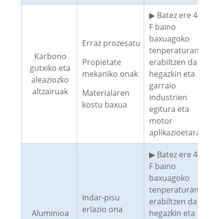
▶ Batez ere 400
F baino
baxuagoko
Erraz prozesatu
tenperaturan
Karbono
Propietate
erabiltzen da
gutxiko eta
mekaniko onak
hegazkin eta
aleaziozko
garraio
altzairuak
Materialaren
industrien
kostu baxua
egitura eta
motor
aplikazioetarako.
▶ Batez ere 400
F baino
baxuagoko
tenperaturan
Indar-pisu
erabiltzen da
erlazio ona
Aluminioa
hegazkin eta