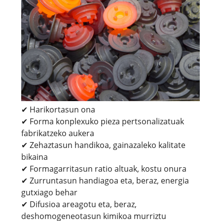
✔ Harikortasun ona
✔ Forma konplexuko pieza pertsonalizatuak
fabrikatzeko aukera
✔ Zehaztasun handikoa, gainazaleko kalitate
bikaina
✔ Formagarritasun ratio altuak, kostu onura
✔ Zurruntasun handiagoa eta, beraz, energia
gutxiago behar
✔ Difusioa areagotu eta, beraz,
deshomogeneotasun kimikoa murriztu