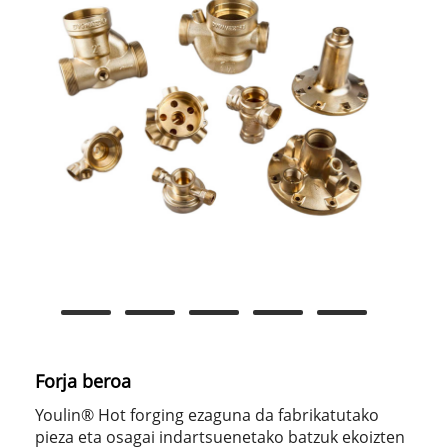
Forja beroa
Youlin® Hot forging ezaguna da fabrikatutako
pieza eta osagai indartsuenetako batzuk ekoizten