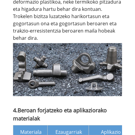
deformazio plastikoa, neke termikoko pitzadura
eta higadura hartu behar dira kontuan.
Trokelen bizitza luzatzeko harikortasun eta
gogortasun ona eta gogortasun beroaren eta
trakzio-erresistentzia beroaren maila hobeak
behar dira.
4.Beroan forjatzeko eta aplikaziorako
materialak
Materiala
Ezaugarriak
Aplikazio