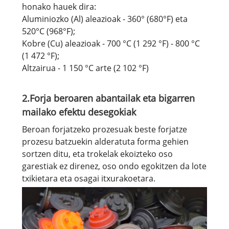
honako hauek dira:
Aluminiozko (Al) aleazioak - 360° (680°F) eta
520°C (968°F);
Kobre (Cu) aleazioak - 700 °C (1 292 °F) - 800 °C
(1 472 °F);
Altzairua - 1 150 °C arte (2 102 °F)
2.Forja beroaren abantailak eta bigarren
mailako efektu desegokiak
Beroan forjatzeko prozesuak beste forjatze
prozesu batzuekin alderatuta forma gehien
sortzen ditu, eta trokelak ekoizteko oso
garestiak ez direnez, oso ondo egokitzen da lote
txikietara eta osagai itxurakoetara.