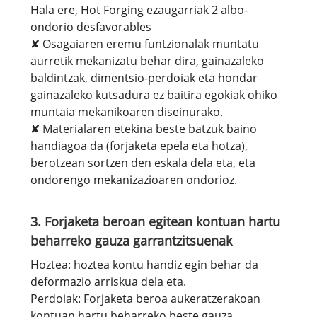
Hala ere, Hot Forging ezaugarriak 2 albo-
ondorio desfavorables
✘ Osagaiaren eremu funtzionalak muntatu
aurretik mekanizatu behar dira, gainazaleko
baldintzak, dimentsio-perdoiak eta hondar
gainazaleko kutsadura ez baitira egokiak ohiko
muntaia mekanikoaren diseinurako.
✘ Materialaren etekina beste batzuk baino
handiagoa da (forjaketa epela eta hotza),
berotzean sortzen den eskala dela eta, eta
ondorengo mekanizazioaren ondorioz.
3. Forjaketa beroan egitean kontuan hartu
beharreko gauza garrantzitsuenak
Hoztea: hoztea kontu handiz egin behar da
deformazio arriskua dela eta.
Perdoiak: Forjaketa beroa aukeratzerakoan
kontuan hartu beharreko beste gauza