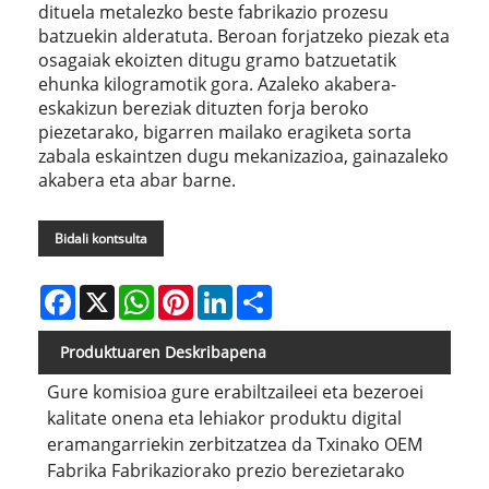
dituela metalezko beste fabrikazio prozesu
batzuekin alderatuta. Beroan forjatzeko piezak eta
osagaiak ekoizten ditugu gramo batzuetatik
ehunka kilogramotik gora. Azaleko akabera-
eskakizun bereziak dituzten forja beroko
piezetarako, bigarren mailako eragiketa sorta
zabala eskaintzen dugu mekanizazioa, gainazaleko
akabera eta abar barne.
Bidali kontsulta
Facebook
X
WhatsApp
Pinterest
LinkedIn
Share
Produktuaren Deskribapena
Gure komisioa gure erabiltzaileei eta bezeroei
kalitate onena eta lehiakor produktu digital
eramangarriekin zerbitzatzea da Txinako OEM
Fabrika Fabrikaziorako prezio berezietarako