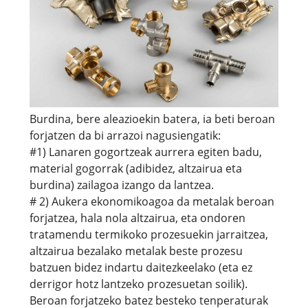
Burdina, bere aleazioekin batera, ia beti beroan
forjatzen da bi arrazoi nagusiengatik:
#1) Lanaren gogortzeak aurrera egiten badu,
material gogorrak (adibidez, altzairua eta
burdina) zailagoa izango da lantzea.
# 2) Aukera ekonomikoagoa da metalak beroan
forjatzea, hala nola altzairua, eta ondoren
tratamendu termikoko prozesuekin jarraitzea,
altzairua bezalako metalak beste prozesu
batzuen bidez indartu daitezkeelako (eta ez
derrigor hotz lantzeko prozesuetan soilik).
Beroan forjatzeko batez besteko tenperaturak