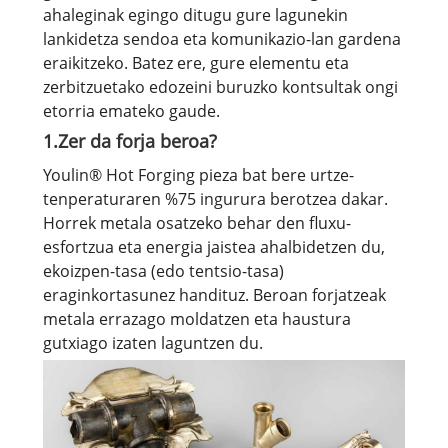
ahaleginak egingo ditugu gure lagunekin
lankidetza sendoa eta komunikazio-lan gardena
eraikitzeko. Batez ere, gure elementu eta
zerbitzuetako edozeini buruzko kontsultak ongi
etorria emateko gaude.
1.Zer da forja beroa?
Youlin® Hot Forging pieza bat bere urtze-
tenperaturaren %75 ingurura berotzea dakar.
Horrek metala osatzeko behar den fluxu-
esfortzua eta energia jaistea ahalbidetzen du,
ekoizpen-tasa (edo tentsio-tasa)
eraginkortasunez handituz. Beroan forjatzeak
metala errazago moldatzen eta haustura
gutxiago izaten laguntzen du.