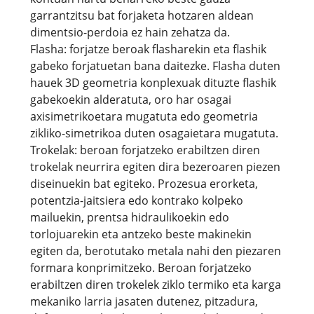
garrantzitsu bat forjaketa hotzaren aldean
dimentsio-perdoia ez hain zehatza da.
Flasha: forjatze beroak flasharekin eta flashik
gabeko forjatuetan bana daitezke. Flasha duten
hauek 3D geometria konplexuak dituzte flashik
gabekoekin alderatuta, oro har osagai
axisimetrikoetara mugatuta edo geometria
zikliko-simetrikoa duten osagaietara mugatuta.
Trokelak: beroan forjatzeko erabiltzen diren
trokelak neurrira egiten dira bezeroaren piezen
diseinuekin bat egiteko. Prozesua erorketa,
potentzia-jaitsiera edo kontrako kolpeko
mailuekin, prentsa hidraulikoekin edo
torlojuarekin eta antzeko beste makinekin
egiten da, berotutako metala nahi den piezaren
formara konprimitzeko. Beroan forjatzeko
erabiltzen diren trokelek ziklo termiko eta karga
mekaniko larria jasaten dutenez, pitzadura,