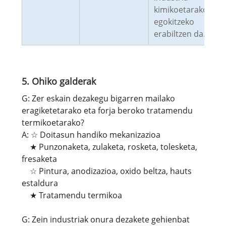
kimikoetarako
egokitzeko
erabiltzen da.
5. Ohiko galderak
G: Zer eskain dezakegu bigarren mailako
eragiketetarako eta forja beroko tratamendu
termikoetarako?
A: ☆ Doitasun handiko mekanizazioa
★ Punzonaketa, zulaketa, rosketa, tolesketa,
fresaketa
☆ Pintura, anodizazioa, oxido beltza, hauts
estaldura
★ Tratamendu termikoa
G: Zein industriak onura dezakete gehienbat