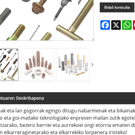
Bidali kontsulta
Facebook
X
W
ktuaren Deskribapena
ak eta lan gogorrak egingo ditugu nabarmenak eta bikainak 
 eta goi-mailako teknologiako enpresen mailan zutik egote
tzarako, bezero berriei eta aurrekoei ongi etorria ematen d
 elkarreraginetarako eta elkarrekiko lorpenera iristeko!