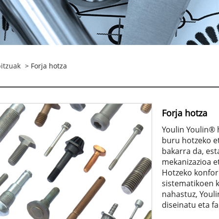
bitzuak
> Forja hotza
Forja hotza
Youlin Youlin® 
buru hotzeko et
bakarra da, est
mekanizazioa et
Hotzeko konfor
sistematikoen 
nahastuz, Youli
diseinatu eta f