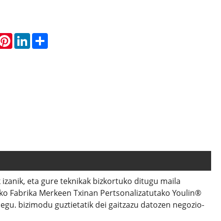
hatsApp
Pinterest
LinkedIn
Share
izanik, eta gure teknikak bizkortuko ditugu maila
ko Fabrika Merkeen Txinan Pertsonalizatutako Youlin®
iegu. bizimodu guztietatik dei gaitzazu datozen negozio-