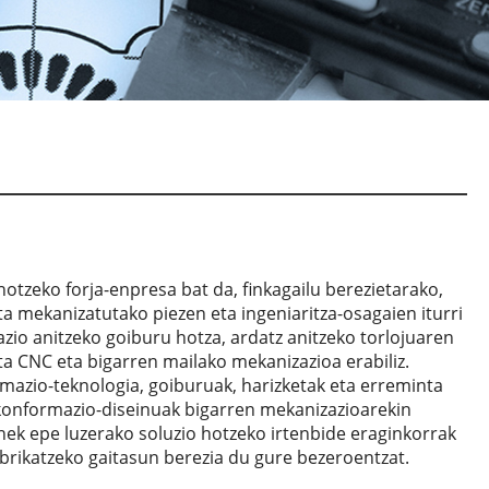
hotzeko forja-enpresa bat da, finkagailu berezietarako,
a mekanizatutako piezen eta ingeniaritza-osagaien iturri
azio anitzeko goiburu hotza, ardatz anitzeko torlojuaren
a CNC eta bigarren mailako mekanizazioa erabiliz.
mazio-teknologia, goiburuak, harizketak eta erreminta
konformazio-diseinuak bigarren mekanizazioarekin
nek epe luzerako soluzio hotzeko irtenbide eraginkorrak
abrikatzeko gaitasun berezia du gure bezeroentzat.