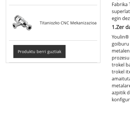
Fabrika 
superlat
egin dez
Titaniozko CNC Mekanizazioa
1.Zer d
Youlin® 
goiburu 
metalen 
Produktu berri guztiak
prozesu 
trokel b
trokel i
amaitut
metalare
azpitik 
konfigur