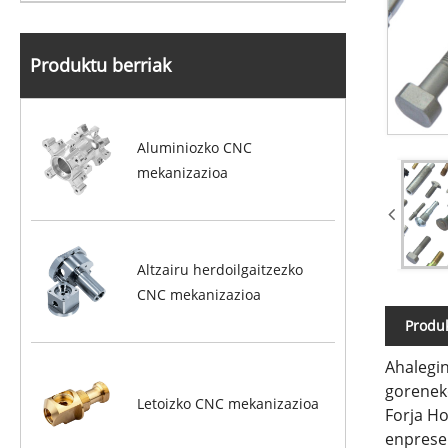
Produktu berriak
Aluminiozko CNC
mekanizazioa
Altzairu herdoilgaitzezko
CNC mekanizazioa
Produ
Ahalegin
goreneko
Letoizko CNC mekanizazioa
Forja Ho
enpresen