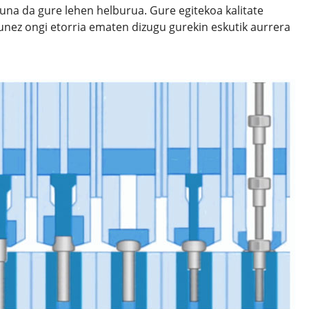
una da gure lehen helburua. Gure egitekoa kalitate
unez ongi etorria ematen dizugu gurekin eskutik aurrera