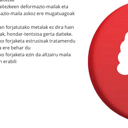
aitezkeen deformazio-mailak eta
azio-maila askoz ere mugatuagoak
 forjatutako metalak ez dira hain
ak, hondar-tentsioa gerta daiteke.
o forjaketa estrusioak tratamendu
a ere behar du
 forjaketa ezin da altzairu maila
n erabili