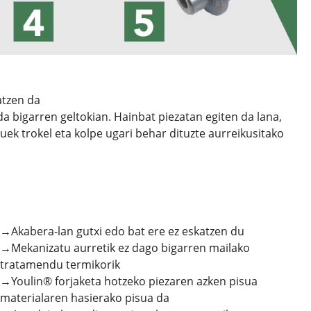
atzen da
da bigarren geltokian. Hainbat piezatan egiten da lana,
zuek trokel eta kolpe ugari behar dituzte aurreikusitako
→Akabera-lan gutxi edo bat ere ez eskatzen du
→Mekanizatu aurretik ez dago bigarren mailako
tratamendu termikorik
→Youlin® forjaketa hotzeko piezaren azken pisua
materialaren hasierako pisua da