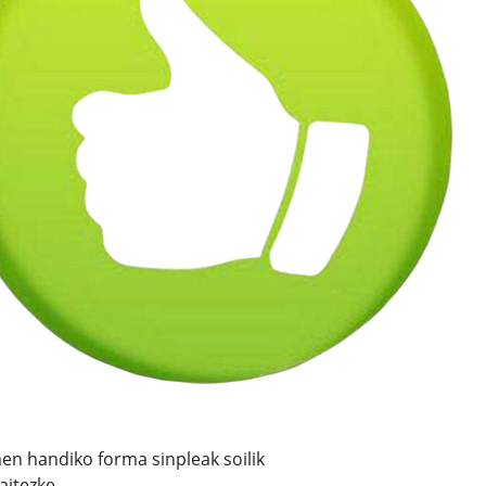
n handiko forma sinpleak soilik
aitezke