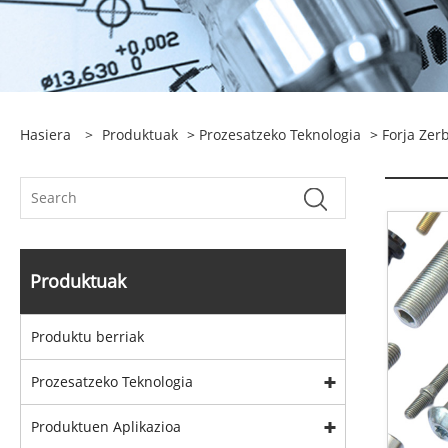
Hasiera
>
Produktuak
>
Prozesatzeko Teknologia
>
Forja Zer
Produktuak
Produktu berriak
Prozesatzeko Teknologia
Produktuen Aplikazioa