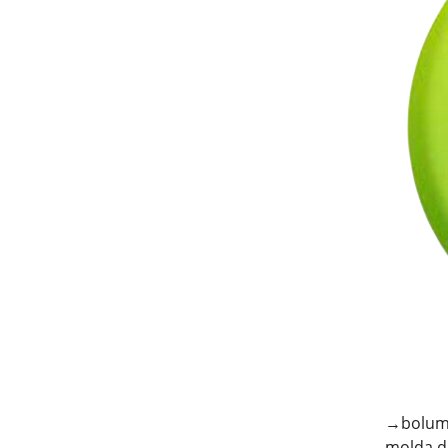
→bolume
molda d