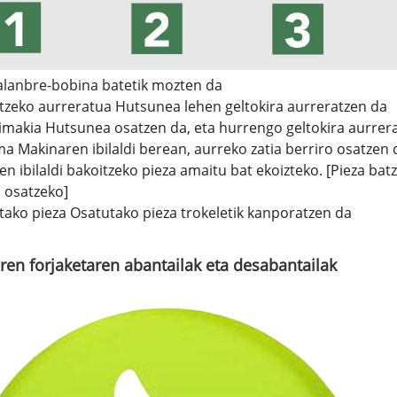
alanbre-bobina batetik mozten da
tzeko aurreratua Hutsunea lehen geltokira aurreratzen da
rimakia Hutsunea osatzen da, eta hurrengo geltokira aurrer
ma Makinaren ibilaldi berean, aurreko zatia berriro osatzen 
n ibilaldi bakoitzeko pieza amaitu bat ekoizteko. [Pieza bat
 osatzeko]
tako pieza Osatutako pieza trokeletik kanporatzen da
ren forjaketaren abantailak eta desabantailak