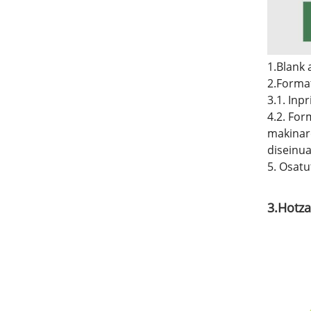
1.Blank 
2.Forma
3.1. Inp
4.2. For
makinare
diseinua
5. Osatu
3.Hotza