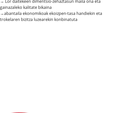
→ Lor daitekeen dimentsio-zehaztasun maila ona eta
gainazaleko kalitate bikaina
→abantaila ekonomikoak ekoizpen-tasa handiekin eta
trokelaren bizitza luzearekin konbinatuta