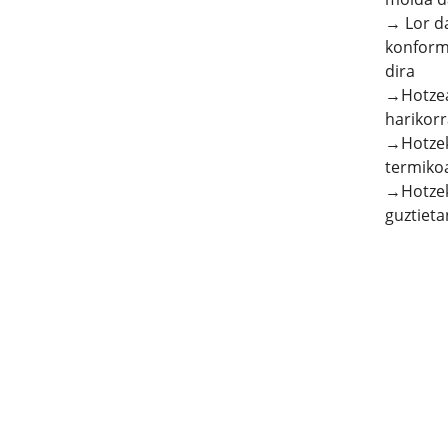
→ Lor d
konform
dira
→Hotzean
harikorr
→Hotzek
termiko
→Hotzeko
guztieta