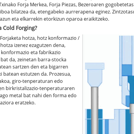
Txinako Forja Merkea, Forja Piezas, Bezeroaren gogobetetas
iboa bilatzea da, etengabeko aurrerapena eginez. Zintzotas
azun eta elkarrekin etorkizun oparoa eraikitzeko.
a Cold Forging?
Forjaketa hotza, hotz konformazio /
hotza izenez ezagutzen dena,
konformazio eta fabrikazio
bat da, zeinetan barra-stocka
atean sartzen den eta bigarren
txi batean estutzen da. Prozesua,
akoa, giro-tenperaturan edo
n birkristalizazio-tenperaturaren
dago metal bat nahi den forma edo
aziora eratzeko.