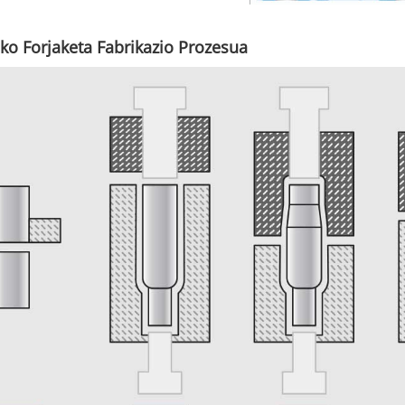
ko Forjaketa Fabrikazio Prozesua