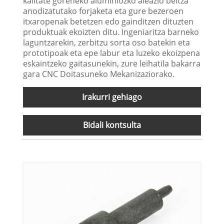
kalitate goreneko aluminiozko aleazio beltza
anodizatutako forjaketa eta gure bezeroen
itxaropenak betetzen edo gainditzen dituzten
produktuak ekoizten ditu. Ingeniaritza barneko
laguntzarekin, zerbitzu sorta oso batekin eta
prototipoak eta epe labur eta luzeko ekoizpena
eskaintzeko gaitasunekin, zure leihatila bakarra
gara CNC Doitasuneko Mekanizaziorako.
Irakurri gehiago
Bidali kontsulta