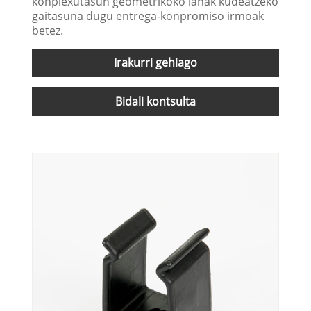
konplexutasun geometrikoko lanak kudeatzeko
gaitasuna dugu entrega-konpromiso irmoak
betez.
Irakurri gehiago
Bidali kontsulta