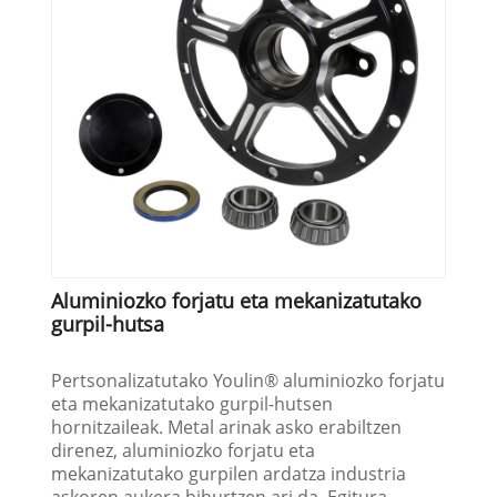
Aluminiozko forjatu eta mekanizatutako
gurpil-hutsa
Pertsonalizatutako Youlin® aluminiozko forjatu
eta mekanizatutako gurpil-hutsen
hornitzaileak. Metal arinak asko erabiltzen
direnez, aluminiozko forjatu eta
mekanizatutako gurpilen ardatza industria
askoren aukera bihurtzen ari da. Egitura