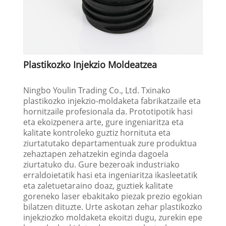
Plastikozko Injekzio Moldeatzea
Ningbo Youlin Trading Co., Ltd. Txinako
plastikozko injekzio-moldaketa fabrikatzaile eta
hornitzaile profesionala da. Prototipotik hasi
eta ekoizpenera arte, gure ingeniaritza eta
kalitate kontroleko guztiz hornituta eta
ziurtatutako departamentuak zure produktua
zehaztapen zehatzekin eginda dagoela
ziurtatuko du. Gure bezeroak industriako
erraldoietatik hasi eta ingeniaritza ikasleetatik
eta zaletuetaraino doaz, guztiek kalitate
goreneko laser ebakitako piezak prezio egokian
bilatzen dituzte. Urte askotan zehar plastikozko
injekziozko moldaketa ekoitzi dugu, zurekin epe