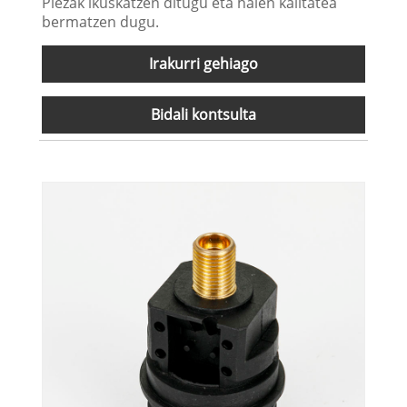
Piezak ikuskatzen ditugu eta haien kalitatea
bermatzen dugu.
Irakurri gehiago
Bidali kontsulta