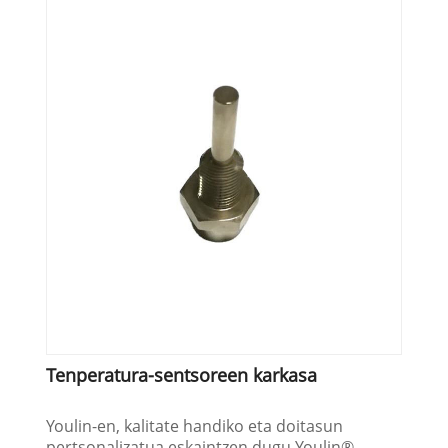
Tenperatura-sentsoreen karkasa
Youlin-en, kalitate handiko eta doitasun
pertsonalizatua eskaintzen dugu Youlin®