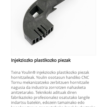
Injekziozko plastikozko piezak
Txina Youlin® injekziozko plastikozko piezak
hornitzaileak. Youlin osotasun handiko CNC
Tornu mekanizatzeko zerbitzuen hornitzaile
nagusia da industria zorrotzen nahasketa
anitzetarako. Teknikoki adituak diren
fabrikazioko profesionalez osatutako langile
indartsu batekin, edozein tamainako edo