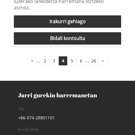
luzerako lankidetza-harremana lortzeko
asmoz.
Irakurri gehiago
Bidali kontsulta
<
...
2
3
4
5
6
...
26
>
Jarri gurekin harremanetan
Tel
+86-574-28801101
Helbidea