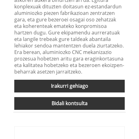
konplexuak dituzten doitasun ez-estandardun
aluminiozko piezen fabrikazioan zentratzen
gara, eta gure bezeroei osagai oso zehatzak
eta koherenteak emateko konpromisoa
hartzen dugu. Gure ekipamendu aurreratuak
eta langile trebeak gure taldeak abantaila
lehiakor sendoa mantentzen duela ziurtatzeko.
Era berean, aluminiozko CNC mekanizazio
prozesua hobetzen aritu gara eraginkortasuna
eta kalitatea hobetzeko eta bezeroen ekoizpen-
beharrak asetzen jarraitzeko.
Irakurri gehiago
Bidali kontsulta