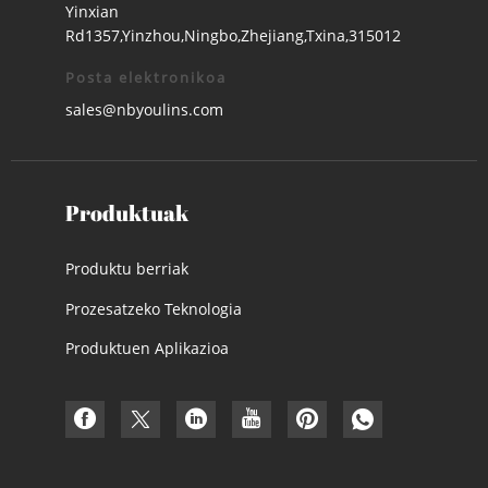
Yinxian
Rd1357,Yinzhou,Ningbo,Zhejiang,Txina,315012
Posta elektronikoa
sales@nbyoulins.com
Produktuak
Produktu berriak
Prozesatzeko Teknologia
Produktuen Aplikazioa