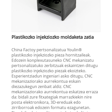
Plastikozko injekziozko moldaketa zatia
China Factoy pertsonalizatua Youlin®
plastikozko injekziozko pieza hornitzaileak.
Edozein konplexutasuneko CNC mekanizatu
pertsonalizatuko zerbitzuak eskaintzen ditugu
plastikozko injekziozko piezak ekoizteko.
Esperientziadun ingeniari asko ditugu, CNC
mekanizaziorako aurrekontua eskain
diezazukegun zenbait aldiz. CNC
mekanizaziorako aurrekontua eskatzea erraza
da: bidali zure fitxategiak marrazkiekin nire
posta elektronikora, 3D-ereduak edo
zirriborroak edozein formatu ezagunetan.