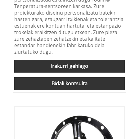
Tenperatura-sentsoreen karkasa. Zure
proiekturako diseinu pertsonalizatu batekin
hasten gara, ezaugarri txikienak eta tolerantzia
estuenak ere kontuan hartuta, eta estanpazio
trokelak eraikitzen ditugu etxean. Zure pieza
zure zehaztapen zehatzekin eta kalitate
estandar handienekin fabrikatuko dela
ziurtatuko dugu.
Irakurri gehiago
Bidali kontsulta