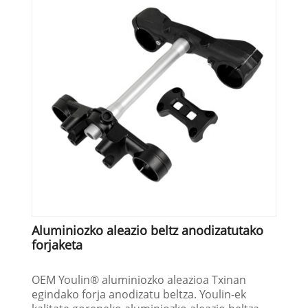
Aluminiozko aleazio beltz anodizatutako
forjaketa
OEM Youlin® aluminiozko aleazioa Txinan
egindako forja anodizatu beltza. Youlin-ek